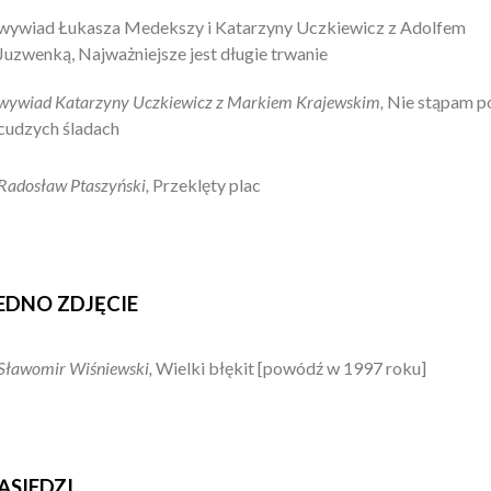
wywiad Łukasza Medekszy i Katarzyny Uczkiewicz z Adolfem
Juzwenką, Najważniejsze jest długie trwanie
wywiad Katarzyny Uczkiewicz z Markiem Krajewskim,
Nie stąpam p
cudzych śladach
Radosław Ptaszyński,
Przeklęty plac
EDNO ZDJĘCIE
Sławomir Wiśniewski,
Wielki błękit [powódź w 1997 roku]
ĄSIEDZI