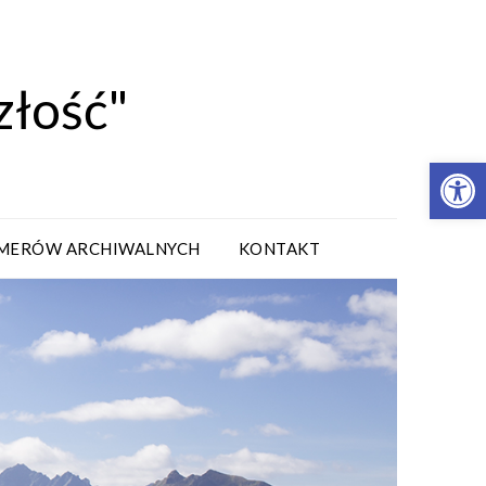
złość"
Open 
MERÓW ARCHIWALNYCH
KONTAKT