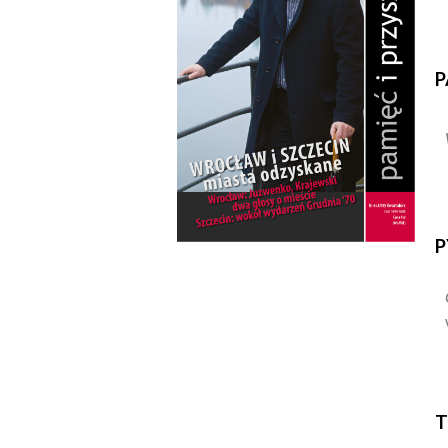
P
P
T