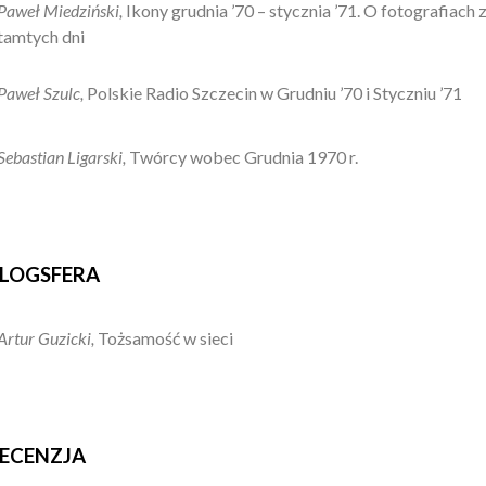
Paweł Miedziński,
Ikony grudnia ’70 – stycznia ’71. O fotografiach 
tamtych dni
Paweł Szulc,
Polskie Radio Szczecin w Grudniu ’70 i Styczniu ’71
Sebastian Ligarski,
Twórcy wobec Grudnia 1970 r.
LOGSFERA
Artur Guzicki,
Tożsamość w sieci
ECENZJA